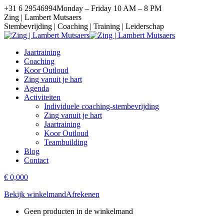
Spring
+31 6 29546994
Monday – Friday 10 AM – 8 PM
naar
WhatsApp
Linkedin
Facebook
YouTube
Zing | Lambert Mutsaers
content
page
page
page
page
Stembevrijding | Coaching | Training | Leiderschap
opens
opens
opens
opens
in
in
in
in
Jaartraining
new
new
new
new
Coaching
window
window
window
window
Koor Outloud
Zing vanuit je hart
Agenda
Activiteiten
Individuele coaching-stembevrijding
Zing vanuit je hart
Jaartraining
Koor Outloud
Teambuilding
Blog
Contact
€
0,00
0
Bekijk winkelmand
Afrekenen
Geen producten in de winkelmand