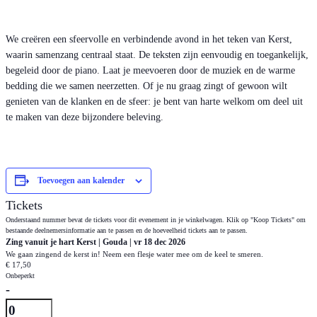
We creëren een sfeervolle en verbindende avond in het teken van Kerst,
waarin samenzang centraal staat. De teksten zijn eenvoudig en toegankelijk,
begeleid door de piano. Laat je meevoeren door de muziek en de warme
bedding die we samen neerzetten. Of je nu graag zingt of gewoon wilt
genieten van de klanken en de sfeer: je bent van harte welkom om deel uit
te maken van deze bijzondere beleving.
Toevoegen aan kalender
Tickets
Onderstaand nummer bevat de tickets voor dit evenement in je winkelwagen. Klik op "Koop Tickets" om
bestaande deelnemersinformatie aan te passen en de hoeveelheid tickets aan te passen.
Zing vanuit je hart Kerst | Gouda | vr 18 dec 2026
We gaan zingend de kerst in! Neem een flesje water mee om de keel te smeren.
€
17,50
Onbeperkt
Verhoog
-
aantal
Hoeveelheid