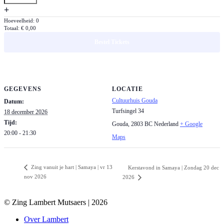
tickets
Verhoog
+
van
aantal
Zing
Hoeveelheid:
0
Totaal:
€
0,00
tickets
vanuit
van
je
Bestel Tickets
Zing
hart
vanuit
Kerst
je
|
hart
Gouda
GEGEVENS
LOCATIE
Kerst
|
Cultuurhuis Gouda
Datum:
|
vr
Turfsingel 34
18 december 2026
Gouda
18
Tijd:
|
Gouda
,
2803 BC
Nederland
+ Google
dec
20:00 - 21:30
vr
2026
Maps
18
dec
2026
Zing vanuit je hart | Samaya | vr 13
Kerstavond in Samaya | Zondag 20 dec
nov 2026
2026
© Zing Lambert Mutsaers | 2026
Over Lambert