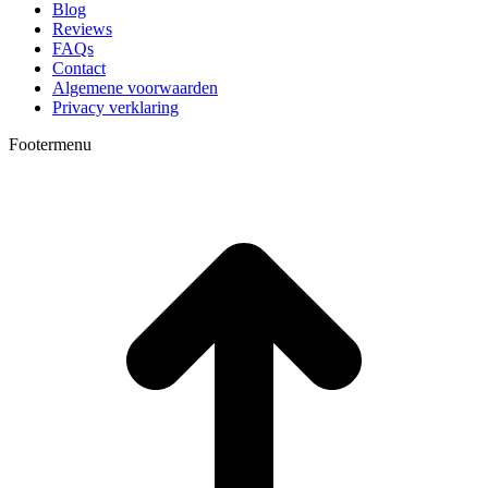
Blog
Reviews
FAQs
Contact
Algemene voorwaarden
Privacy verklaring
Footermenu
T
n
b