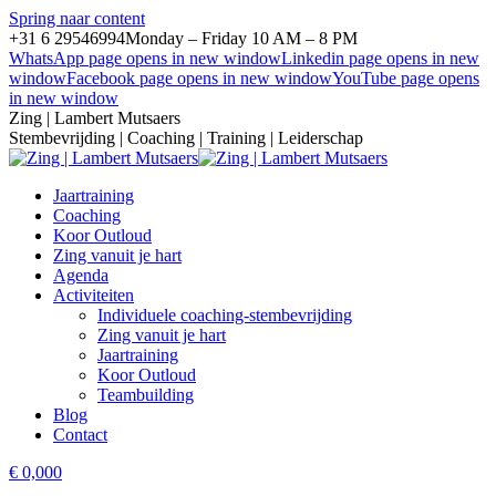
Spring naar content
+31 6 29546994
Monday – Friday 10 AM – 8 PM
WhatsApp page opens in new window
Linkedin page opens in new
window
Facebook page opens in new window
YouTube page opens
in new window
Zing | Lambert Mutsaers
Stembevrijding | Coaching | Training | Leiderschap
Jaartraining
Coaching
Koor Outloud
Zing vanuit je hart
Agenda
Activiteiten
Individuele coaching-stembevrijding
Zing vanuit je hart
Jaartraining
Koor Outloud
Teambuilding
Blog
Contact
€
0,00
0