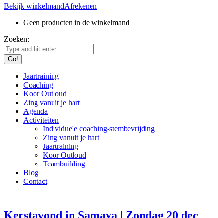
Bekijk winkelmand
Afrekenen
Geen producten in de winkelmand
Zoeken:
Jaartraining
Coaching
Koor Outloud
Zing vanuit je hart
Agenda
Activiteiten
Individuele coaching-stembevrijding
Zing vanuit je hart
Jaartraining
Koor Outloud
Teambuilding
Blog
Contact
Kerstavond in Samaya | Zondag 20 dec