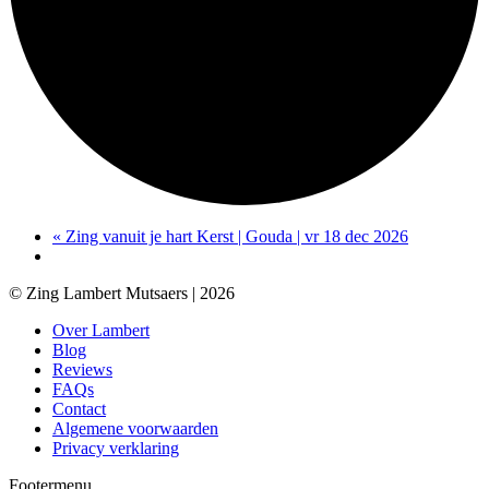
«
Zing vanuit je hart Kerst | Gouda | vr 18 dec 2026
© Zing Lambert Mutsaers | 2026
Over Lambert
Blog
Reviews
FAQs
Contact
Algemene voorwaarden
Privacy verklaring
Footermenu