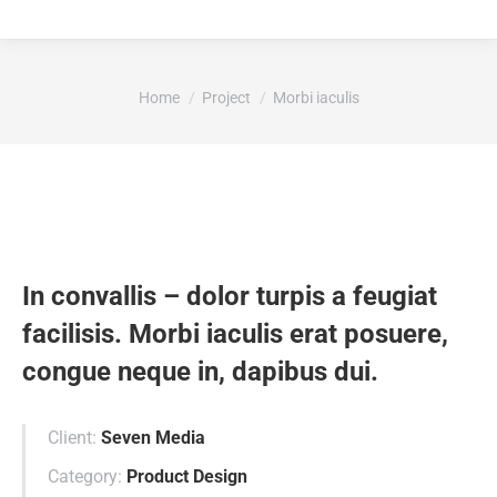
Je bent hier:
Home
Project
Morbi iaculis
In convallis – dolor turpis a feugiat
facilisis. Morbi iaculis erat posuere,
congue neque in, dapibus dui.
Client:
Seven Media
Category:
Product Design