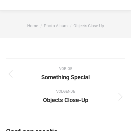
Je bent hier:
Home
Photo Album
Objects Close-Up
Album
VORIGE
navigatie
Something Special
Vorig
album:
VOLGENDE
Objects Close-Up
Volgend
album: