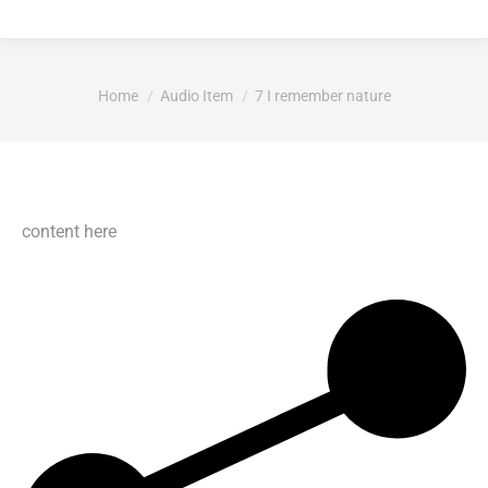
Je bent hier:
Home
Audio Item
7 I remember nature
content here