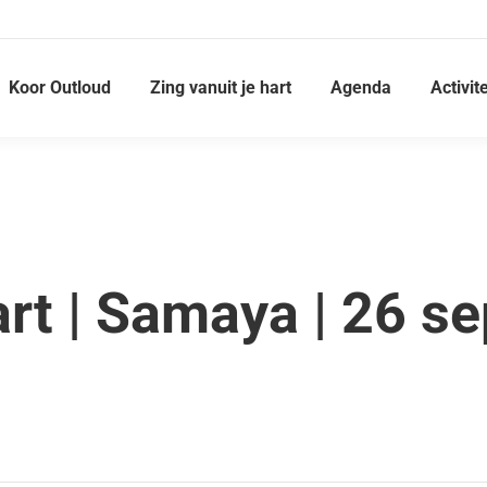
Koor Outloud
Zing vanuit je hart
Agenda
Activit
art | Samaya | 26 s