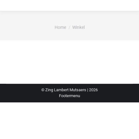
Je bent hier:
Home
Winkel
© Zing Lambert Mutsaers | 2026
Footermenu